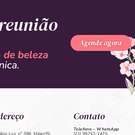
reunião
Agende agora
a de beleza
nica.
dereço
Contato
Telefone – WhatsApp
bio Luz, nº 386, Méier/RJ,
(21) 99742-2470