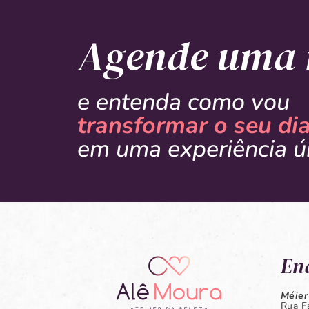
Agende uma 
e entenda como vou
transformar o seu di
em uma experiência ú
En
Méier
Rua Fá